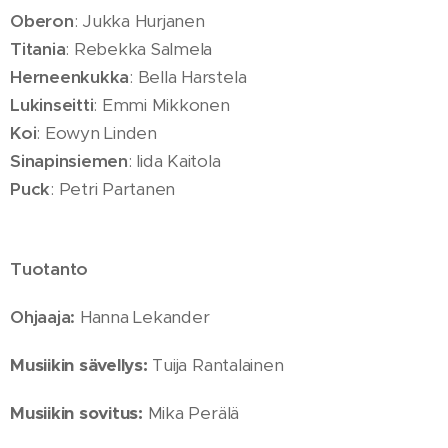
Oberon
: Jukka Hurjanen
Titania
: Rebekka Salmela
Herneenkukka
: Bella Harstela
Lukinseitti
: Emmi Mikkonen
Koi
: Eowyn Linden
Sinapinsiemen
: Iida Kaitola
Puck
: Petri Partanen
Tuotanto
Ohjaaja:
Hanna Lekander
Musiikin sävellys:
Tuija Rantalainen
Musiikin sovitus:
Mika Perälä