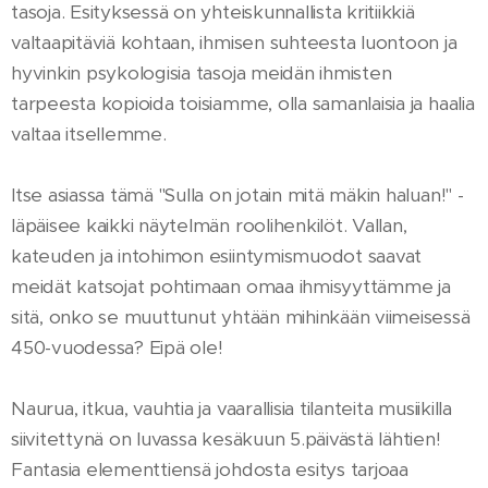
tasoja. Esityksessä on yhteiskunnallista kritiikkiä
valtaapitäviä kohtaan, ihmisen suhteesta luontoon ja
hyvinkin psykologisia tasoja meidän ihmisten
tarpeesta kopioida toisiamme, olla samanlaisia ja haalia
valtaa itsellemme.
Itse asiassa tämä "Sulla on jotain mitä mäkin haluan!" -
läpäisee kaikki näytelmän roolihenkilöt. Vallan,
kateuden ja intohimon esiintymismuodot saavat
meidät katsojat pohtimaan omaa ihmisyyttämme ja
sitä, onko se muuttunut yhtään mihinkään viimeisessä
450-vuodessa? Eipä ole!
Naurua, itkua, vauhtia ja vaarallisia tilanteita musiikilla
siivitettynä on luvassa kesäkuun 5.päivästä lähtien!
Fantasia elementtiensä johdosta esitys tarjoaa