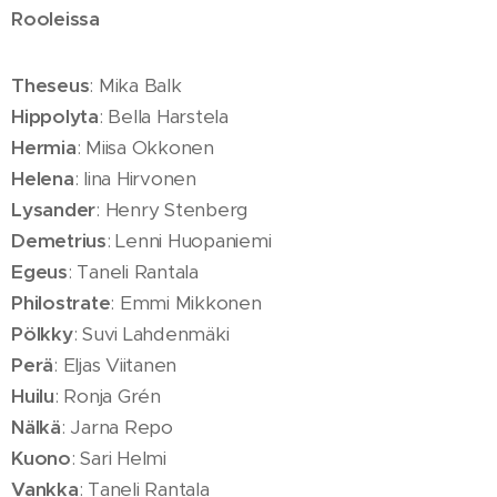
Rooleissa
Theseus
: Mika Balk
Hippolyta
: Bella Harstela
Hermia
: Miisa Okkonen
Helena
: Iina Hirvonen
Lysander
: Henry Stenberg
Demetrius
: Lenni Huopaniemi
Egeus
: Taneli Rantala
Philostrate
: Emmi Mikkonen
Pölkky
: Suvi Lahdenmäki
Perä
: Eljas Viitanen
Huilu
: Ronja Grén
Nälkä
: Jarna Repo
Kuono
: Sari Helmi
Vankka
: Taneli Rantala