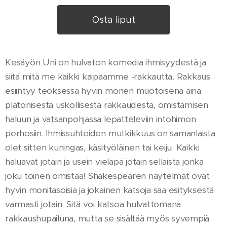
Osta liput
Kesäyön Uni on hulvaton komedia ihmisyydestä ja
siitä mitä me kaikki kaipaamme -rakkautta. Rakkaus
esiintyy teoksessa hyvin monen muotoisena aina
platonisesta uskollisesta rakkaudesta, omistamisen
haluun ja vatsanpohjassa lepatteleviin intohimon
perhosiin. Ihmissuhteiden mutkikkuus on samanlaista
olet sitten kuningas, käsityöläinen tai keiju. Kaikki
haluavat jotain ja usein vieläpä jotain sellaista jonka
joku toinen omistaa! Shakespearen näytelmät ovat
hyvin monitasoisia ja jokainen katsoja saa esityksestä
varmasti jotain. Sitä voi katsoa hulvattomana
rakkaushupailuna, mutta se sisältää myös syvempiä