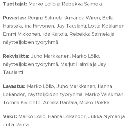
Tuottajat:
Marko Löllö ja Rebekka Salmela
Puvustus:
Regina Salmela, Amanda Wiren, Bella
Harstela, Iina Hirvonen, Jay Tauslahti, Lotta Kotilainen,
Emmi Mikkonen, Iida Kaitola, Rebekka Salmela ja
näyttelijöiden työryhmä
Rekvisiitta:
Juho Markkanen, Marko Löllö,
näyttelijöiden työryhmä, Marjut Haimila ja Jay
Tauslahti
Lavastus:
Marko Löllö, Juho Markkanen, Hanna
Lekander, näyttelijöiden työryhmä, Marko Wilskman,
Tommi Kivilehto, Annika Rantala, Mikko Rokka
Valot:
Marko Löllö, Hanna Lekander, Jukka Nyman ja
Juha Ranta