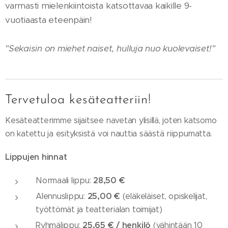
varmasti mielenkiintoista katsottavaa kaikille 9-
vuotiaasta eteenpäin!
"Sekaisin on miehet naiset, hulluja nuo kuolevaiset!"
Tervetuloa kesäteatteriin!
Kesäteatterimme sijaitsee navetan ylisillä, joten katsomo
on katettu ja esityksistä voi nauttia säästä riippumatta.
Lippujen hinnat
28,50 €
Normaali lippu:
25,00 €
Alennuslippu:
(eläkeläiset, opiskelijat,
työttömät ja teatterialan toimijat)
25,65 € / henkilö
Ryhmälippu:
(vähintään 10